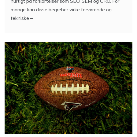
hurtigt på forkortelser som SEO, SEM og CRO. For
mange kan disse begreber virke forvirrende og
tekniske –